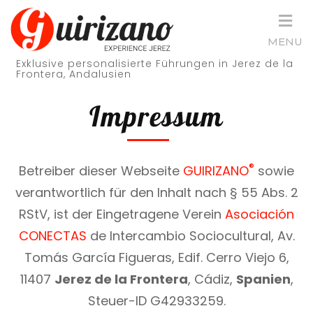
Skip
to
MENU
content
Exklusive personalisierte Führungen in Jerez de la
(Press
Frontera, Andalusien
Enter)
Impressum
®
Betreiber dieser Webseite
GUIRIZANO
sowie
verantwortlich für den Inhalt nach § 55 Abs. 2
RStV, ist der Eingetragene Verein
Asociación
CONECTAS
de Intercambio Sociocultural, Av.
Tomás García Figueras, Edif. Cerro Viejo 6,
11407
Jerez de la Frontera
, Cádiz,
Spanien
,
Steuer-ID G42933259.