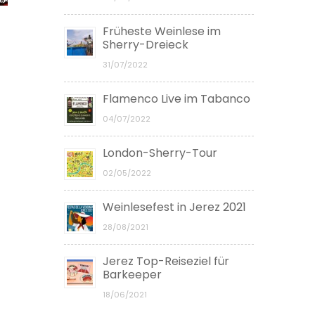
Früheste Weinlese im
Sherry-Dreieck
31/07/2022
Flamenco Live im Tabanco
04/07/2022
London-Sherry-Tour
02/05/2022
Weinlesefest in Jerez 2021
28/08/2021
Jerez Top-Reiseziel für
Barkeeper
18/06/2021