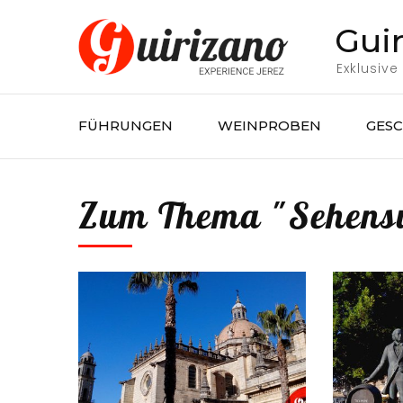
Skip
Gui
to
content
Exklusive
(Press
Enter)
FÜHRUNGEN
WEINPROBEN
GES
Zum Thema "Sehens