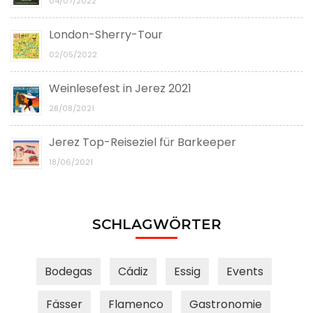
04/07/2022
London-Sherry-Tour
02/05/2022
Weinlesefest in Jerez 2021
28/08/2021
Jerez Top-Reiseziel für Barkeeper
18/06/2021
SCHLAGWÖRTER
Bodegas
Cádiz
Essig
Events
Fässer
Flamenco
Gastronomie