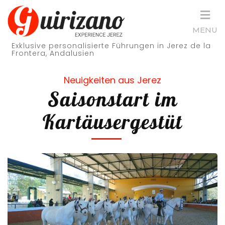
Skip
to
MENU
content
Exklusive personalisierte Führungen in Jerez de la
(Press
Frontera, Andalusien
Enter)
Neuigkeiten aus Jerez
Saisonstart im
Kartäusergestüt